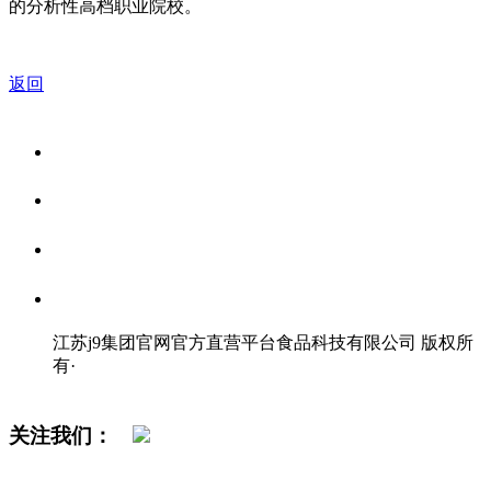
的分析性高档职业院校。
返回
关于我们
食品安全资讯
食品安全知识
联系我们
江苏j9集团官网官方直营平台食品科技有限公司 版权所
有
·
网站地图
关注我们：